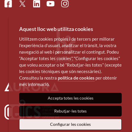
Facebook
Linkedin
Instagram
Twitter
Youtube
Aquest lloc web utilitza cookies
Utilitzem cookies pròpies i de tercers per millorar
l’experiència d’usuari, analitzar el trànsit, la vostra
navegació al web i personalitzar el contingut. Podeu
“Acceptar totes les cookies”, “Configurar les cookies”
que voleu acceptar o bé “Rebutjar-les totes” (excepte
les cookies tècniques que són necessàries).
Consulteu la nostra
política de cookies
per obtenir
més informació.
Accepta totes les cookies
Rebutjar-les totes
Configurar les cookies