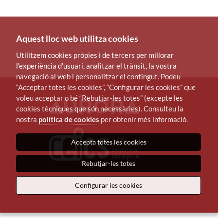
Aquest lloc web utilitza cookies
Utilitzem cookies pròpies i de tercers per millorar
l’experiència d’usuari, analitzar el trànsit, la vostra
navegació al web i personalitzar el contingut. Podeu
“Acceptar totes les cookies”, “Configurar les cookies” que
voleu acceptar o bé “Rebutjar-les totes” (excepte les
cookies tècniques que són necessàries). Consulteu la
nostra
política de cookies
per obtenir més informació.
Accepta totes les cookies
Rebutjar-les totes
Configurar les cookies