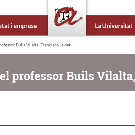
etat i empresa
La Universitat
fessor Buils Vilalta, Francisco Javier
l professor Buils Vilalta