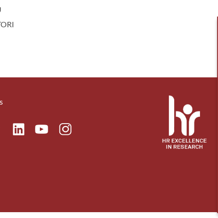
U
TORI
s
ok
Linkedin
Instagram
itter
Youtube