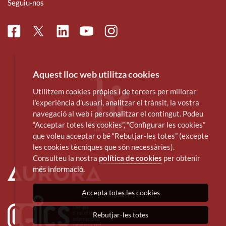
Seguiu-nos
Facebook
Linkedin
Instagram
Twitter
Youtube
Aquest lloc web utilitza cookies
Utilitzem cookies pròpies i de tercers per millorar
l’experiència d’usuari, analitzar el trànsit, la vostra
navegació al web i personalitzar el contingut. Podeu
“Acceptar totes les cookies”, “Configurar les cookies”
que voleu acceptar o bé “Rebutjar-les totes” (excepte
les cookies tècniques que són necessàries).
Consulteu la nostra
política de cookies
per obtenir
més informació.
Accepta totes les cookies
Rebutjar-les totes