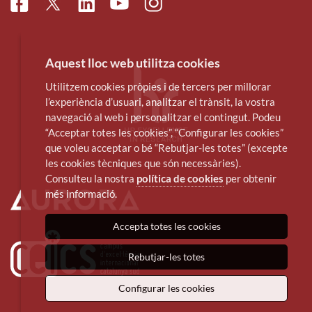
Facebook
Linkedin
Instagram
Twitter
Youtube
Aquest lloc web utilitza cookies
Utilitzem cookies pròpies i de tercers per millorar
l’experiència d’usuari, analitzar el trànsit, la vostra
navegació al web i personalitzar el contingut. Podeu
“Acceptar totes les cookies”, “Configurar les cookies”
que voleu acceptar o bé “Rebutjar-les totes” (excepte
les cookies tècniques que són necessàries).
Consulteu la nostra
política de cookies
per obtenir
més informació.
Accepta totes les cookies
Rebutjar-les totes
Configurar les cookies