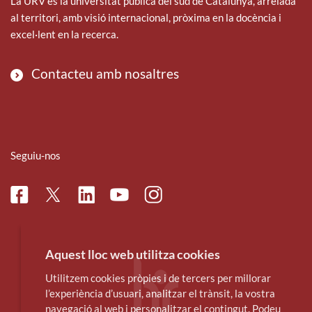
La URV és la universitat pública del sud de Catalunya, arrelada
al territori, amb visió internacional, pròxima en la docència i
excel·lent en la recerca.
Contacteu amb nosaltres
Seguiu-nos
Facebook
Linkedin
Instagram
Twitter
Youtube
Aquest lloc web utilitza cookies
Utilitzem cookies pròpies i de tercers per millorar
l’experiència d’usuari, analitzar el trànsit, la vostra
navegació al web i personalitzar el contingut. Podeu