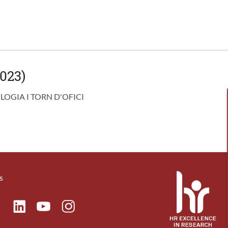
023)
OGIA I TORN D'OFICI
s
ok
Linkedin
Instagram
itter
Youtube