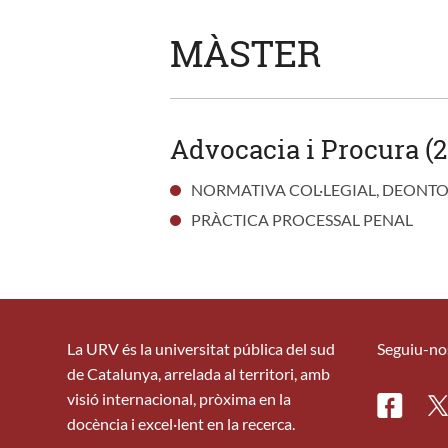
MÀSTER
Advocacia i Procura (2
NORMATIVA COL·LEGIAL, DEONTOL
PRÀCTICA PROCESSAL PENAL
La URV és la universitat pública del sud
Seguiu-no
de Catalunya, arrelada al territori, amb
visió internacional, pròxima en la
Facebo
Tw
docència i excel·lent en la recerca.