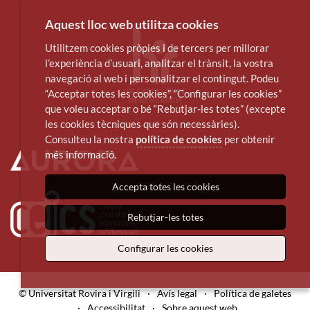
Aquest lloc web utilitza cookies
Utilitzem cookies pròpies i de tercers per millorar
l’experiència d’usuari, analitzar el trànsit, la vostra
navegació al web i personalitzar el contingut. Podeu
“Acceptar totes les cookies”, “Configurar les cookies”
que voleu acceptar o bé “Rebutjar-les totes” (excepte
les cookies tècniques que són necessàries).
Consulteu la nostra
política de cookies
per obtenir
més informació.
Accepta totes les cookies
Rebutjar-les totes
Configurar les cookies
© Universitat Rovira i Virgili
·
Avís legal
·
Política de galetes
·
Accessibilitat
·
Sobre aquest web