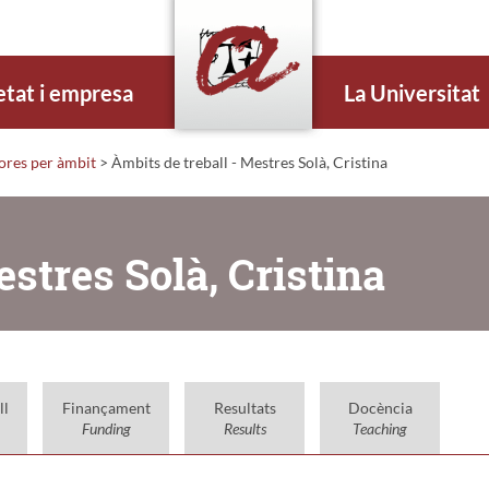
etat i empresa
La Universitat
dores per àmbit
> Àmbits de treball - Mestres Solà, Cristina
estres Solà, Cristina
ll
Finançament
Resultats
Docència
Funding
Results
Teaching