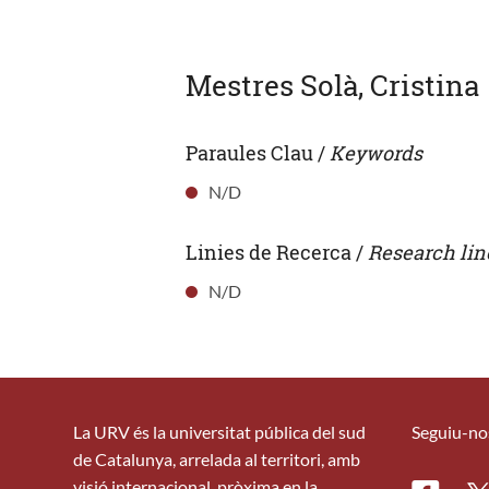
Mestres Solà, Cristina
Paraules Clau /
Keywords
N/D
Linies de Recerca /
Research lin
N/D
La URV és la universitat pública del sud
Seguiu-no
de Catalunya, arrelada al territori, amb
visió internacional, pròxima en la