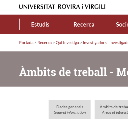
Estudis
Recerca
Soci
Portada
>
Recerca
>
Qui investiga
>
Investigadors i investiga
Àmbits de treball - M
Dades generals
Àmbits de treba
General information
Areas of interest