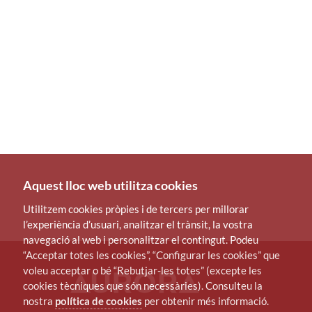
Aquest lloc web utilitza cookies
Utilitzem cookies pròpies i de tercers per millorar
l’experiència d’usuari, analitzar el trànsit, la vostra
navegació al web i personalitzar el contingut. Podeu
“Acceptar totes les cookies”, “Configurar les cookies” que
voleu acceptar o bé “Rebutjar-les totes” (excepte les
cookies tècniques que són necessàries). Consulteu la
nostra
política de cookies
per obtenir més informació.