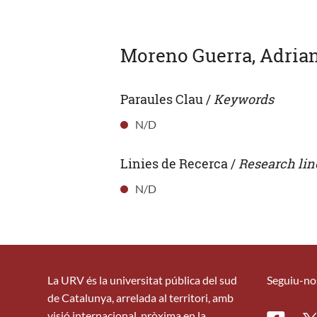
Moreno Guerra, Adria
Paraules Clau /
Keywords
N/D
Linies de Recerca /
Research lin
N/D
La URV és la universitat pública del sud
Seguiu-no
de Catalunya, arrelada al territori, amb
visió internacional, pròxima en la