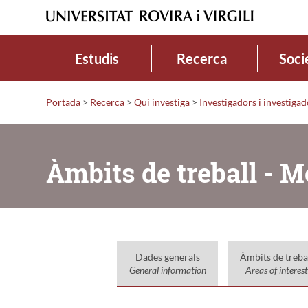
Estudis
Recerca
Soci
Portada
>
Recerca
>
Qui investiga
>
Investigadors i investiga
Àmbits de treball - 
Dades generals
Àmbits de treba
General information
Areas of interest