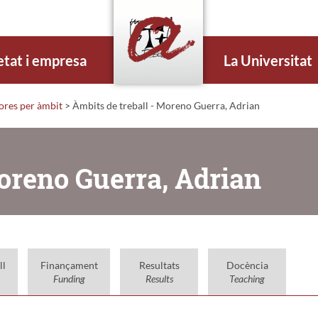
etat i empresa
La Universitat
dores per àmbit
> Àmbits de treball - Moreno Guerra, Adrian
Moreno Guerra, Adrian
ll
Finançament
Resultats
Docència
Funding
Results
Teaching