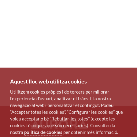
Aquest lloc web utilitza cookies
Utilitzem cookies pròpies i de tercers per millorar
l’experiència d’usuari, analitzar el trànsit, la vostra
navegació al web i personalitzar el contingut. Podeu
“Acceptar totes les cookies”, “Configurar les cookies” que
voleu acceptar o bé “Rebutjar-les totes” (excepte les
cookies tècniques que són necessàries). Consulteu la
nostra
política de cookies
per obtenir més informació.