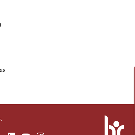
n
es
s