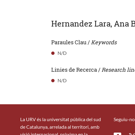
Hernandez Lara, Ana B
Paraules Clau /
Keywords
N/D
Linies de Recerca /
Research lin
N/D
La URV és la universitat pública del sud
Seguiu-no
de Catalunya, arrelada al territori, amb
visió internacional, pròxima en la