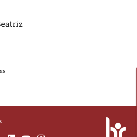
eatriz
es
s