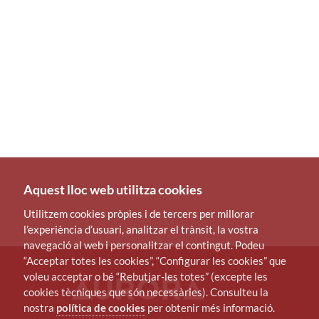
Aquest lloc web utilitza cookies
Utilitzem cookies pròpies i de tercers per millorar
l’experiència d’usuari, analitzar el trànsit, la vostra
navegació al web i personalitzar el contingut. Podeu
“Acceptar totes les cookies”, “Configurar les cookies” que
voleu acceptar o bé “Rebutjar-les totes” (excepte les
cookies tècniques que són necessàries). Consulteu la
nostra
política de cookies
per obtenir més informació.