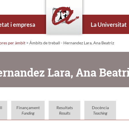
etat i empresa
La Universitat
dores per àmbit
> Àmbits de treball - Hernandez Lara, Ana Beatriz
ernandez Lara, Ana Beatr
ll
Finançament
Resultats
Docència
Funding
Results
Teaching