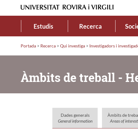
Estudis
Recerca
Soci
Portada
>
Recerca
>
Qui investiga
>
Investigadors i investiga
Àmbits de treball - H
Dades generals
Àmbits de treba
General information
Areas of interest