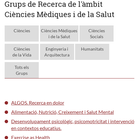
Grups de Recerca de l'àmbit
Ciències Mèdiques i de la Salut
Ciències
Ciències Mèdiques
Ciències
i de la Salut
Socials
Ciències
Enginyeria i
Humanitats
de la Vida
Arquitectura
Tots els
Grups
ALGOS. Recerca en dolor
Alimentació, Nutrició, Creixement i Salut Mental
Desenvolupament psicològic, psicomotricitat i intervenció
en contextos educatius.
Exercise as Health