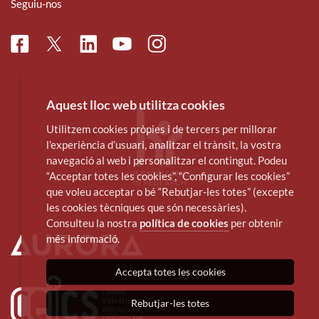
Seguiu-nos
Facebook
Linkedin
Instagram
Twitter
Youtube
Aquest lloc web utilitza cookies
Utilitzem cookies pròpies i de tercers per millorar
l’experiència d’usuari, analitzar el trànsit, la vostra
navegació al web i personalitzar el contingut. Podeu
“Acceptar totes les cookies”, “Configurar les cookies”
que voleu acceptar o bé “Rebutjar-les totes” (excepte
les cookies tècniques que són necessàries).
Consulteu la nostra
política de cookies
per obtenir
més informació.
Accepta totes les cookies
Rebutjar-les totes