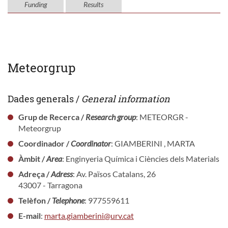
Funding
Results
Meteorgrup
Dades generals /
General information
Grup de Recerca /
Research group
: METEORGR -
Meteorgrup
Coordinador /
Coordinator
: GIAMBERINI , MARTA
Àmbit /
Area
: Enginyeria Química i Ciències dels Materials
Adreça /
Adress
: Av. Països Catalans, 26
43007 - Tarragona
Telèfon /
Telephone
: 977559611
E-mail
:
marta.giamberini@urv.cat