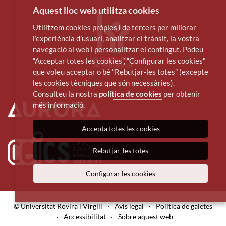
Aquest lloc web utilitza cookies
Utilitzem cookies pròpies i de tercers per millorar
l’experiència d’usuari, analitzar el trànsit, la vostra
navegació al web i personalitzar el contingut. Podeu
“Acceptar totes les cookies”, “Configurar les cookies”
que voleu acceptar o bé “Rebutjar-les totes” (excepte
les cookies tècniques que són necessàries).
Consulteu la nostra
política de cookies
per obtenir
més informació.
Accepta totes les cookies
Rebutjar-les totes
Configurar les cookies
© Universitat Rovira i Virgili
·
Avís legal
·
Política de galetes
·
Accessibilitat
·
Sobre aquest web