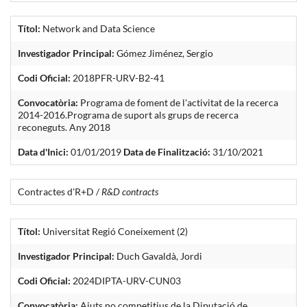
Títol:
Network and Data Science
Investigador Principal:
Gómez Jiménez, Sergio
Codi Oficial:
2018PFR-URV-B2-41
Convocatòria:
Programa de foment de l'activitat de la recerca
2014-2016.Programa de suport als grups de recerca
reconeguts. Any 2018
Data d'Inici:
01/01/2019
Data de Finalització:
31/10/2021
Contractes d'R+D /
R&D contracts
Títol:
Universitat Regió Coneixement (2)
Investigador Principal:
Duch Gavaldà, Jordi
Codi Oficial:
2024DIPTA-URV-CUN03
Convocatòria:
Ajuts no competitius de la Diputació de