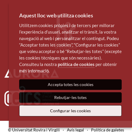
Aquest lloc web utilitza cookies
Utilitzem cookies pròpies i de tercers per millorar
l’experiència d’usuari, analitzar el trànsit, la vostra
navegació al web i personalitzar el contingut. Podeu
“Acceptar totes les cookies”, “Configurar les cookies”
que voleu acceptar o bé “Rebutjar-les totes” (excepte
les cookies tècniques que són necessàries).
Consulteu la nostra
política de cookies
per obtenir
més informació.
Accepta totes les cookies
Rebutjar-les totes
Configurar les cookies
© Universitat Rovira i Virgili
·
Avís legal
·
Política de galetes