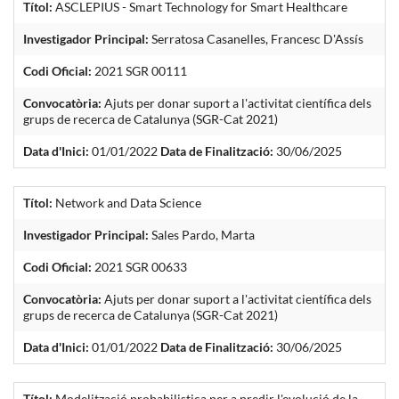
Títol:
ASCLEPIUS - Smart Technology for Smart Healthcare
Investigador Principal:
Serratosa Casanelles, Francesc D'Assís
Codi Oficial:
2021 SGR 00111
Convocatòria:
Ajuts per donar suport a l'activitat científica dels
grups de recerca de Catalunya (SGR-Cat 2021)
Data d'Inici:
01/01/2022
Data de Finalització:
30/06/2025
Títol:
Network and Data Science
Investigador Principal:
Sales Pardo, Marta
Codi Oficial:
2021 SGR 00633
Convocatòria:
Ajuts per donar suport a l'activitat científica dels
grups de recerca de Catalunya (SGR-Cat 2021)
Data d'Inici:
01/01/2022
Data de Finalització:
30/06/2025
Títol:
Modelització probabilistica per a predir l'evolució de la