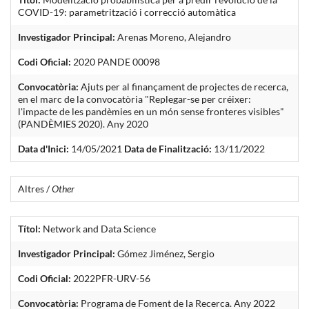
COVID-19: parametrització i correcció automàtica
Investigador Principal:
Arenas Moreno, Alejandro
Codi Oficial:
2020 PANDE 00098
Convocatòria:
Ajuts per al finançament de projectes de recerca,
en el marc de la convocatòria "Replegar-se per créixer:
l'impacte de les pandèmies en un món sense fronteres visibles"
(PANDÈMIES 2020). Any 2020
Data d'Inici:
14/05/2021
Data de Finalització:
13/11/2022
Altres /
Other
Títol:
Network and Data Science
Investigador Principal:
Gómez Jiménez, Sergio
Codi Oficial:
2022PFR-URV-56
Convocatòria:
Programa de Foment de la Recerca. Any 2022