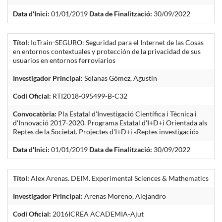
Data d'Inici:
01/01/2019
Data de Finalització:
30/09/2022
Títol:
IoTrain-SEGURO: Seguridad para el Internet de las Cosas
en entornos contextuales y protección de la privacidad de sus
usuarios en entornos ferroviarios
Investigador Principal:
Solanas Gómez, Agustín
Codi Oficial:
RTI2018-095499-B-C32
Convocatòria:
Pla Estatal d'Investigació Científica i Tècnica i
d'Innovació 2017-2020. Programa Estatal d'I+D+i Orientada als
Reptes de la Societat. Projectes d'I+D+i «Reptes investigació»
Data d'Inici:
01/01/2019
Data de Finalització:
30/09/2022
Títol:
Alex Arenas. DEIM. Experimental Sciences & Mathematics
Investigador Principal:
Arenas Moreno, Alejandro
Codi Oficial:
2016ICREA ACADEMIA-Ajut