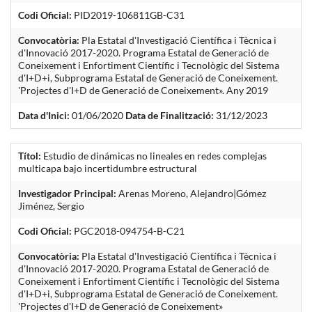
Codi Oficial:
PID2019-106811GB-C31
Convocatòria:
Pla Estatal d'Investigació Científica i Tècnica i
d'Innovació 2017-2020. Programa Estatal de Generació de
Coneixement i Enfortiment Científic i Tecnològic del Sistema
d'I+D+i, Subprograma Estatal de Generació de Coneixement.
'Projectes d'I+D de Generació de Coneixement». Any 2019
Data d'Inici:
01/06/2020
Data de Finalització:
31/12/2023
Títol:
Estudio de dinámicas no lineales en redes complejas
multicapa bajo incertidumbre estructural
Investigador Principal:
Arenas Moreno, Alejandro|Gómez
Jiménez, Sergio
Codi Oficial:
PGC2018-094754-B-C21
Convocatòria:
Pla Estatal d'Investigació Científica i Tècnica i
d'Innovació 2017-2020. Programa Estatal de Generació de
Coneixement i Enfortiment Científic i Tecnològic del Sistema
d'I+D+i, Subprograma Estatal de Generació de Coneixement.
'Projectes d'I+D de Generació de Coneixement»