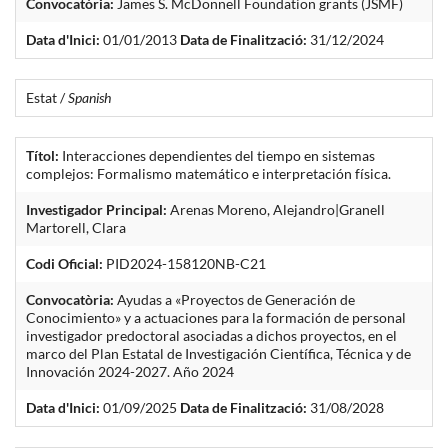
Convocatòria:
James S. McDonnell Foundation grants (JSMF)
Data d'Inici:
01/01/2013
Data de Finalització:
31/12/2024
Estat /
Spanish
Títol:
Interacciones dependientes del tiempo en sistemas
complejos: Formalismo matemático e interpretación física.
Investigador Principal:
Arenas Moreno, Alejandro|Granell
Martorell, Clara
Codi Oficial:
PID2024-158120NB-C21
Convocatòria:
Ayudas a «Proyectos de Generación de
Conocimiento» y a actuaciones para la formación de personal
investigador predoctoral asociadas a dichos proyectos, en el
marco del Plan Estatal de Investigación Científica, Técnica y de
Innovación 2024-2027. Año 2024
Data d'Inici:
01/09/2025
Data de Finalització:
31/08/2028