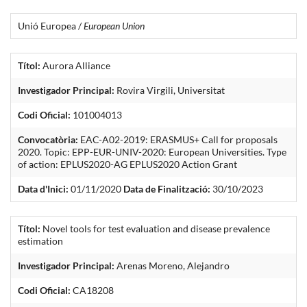
Unió Europea /
European Union
Títol:
Aurora Alliance
Investigador Principal:
Rovira Virgili, Universitat
Codi Oficial:
101004013
Convocatòria:
EAC-A02-2019: ERASMUS+ Call for proposals
2020. Topic: EPP-EUR-UNIV-2020: European Universities. Type
of action: EPLUS2020-AG EPLUS2020 Action Grant
Data d'Inici:
01/11/2020
Data de Finalització:
30/10/2023
Títol:
Novel tools for test evaluation and disease prevalence
estimation
Investigador Principal:
Arenas Moreno, Alejandro
Codi Oficial:
CA18208