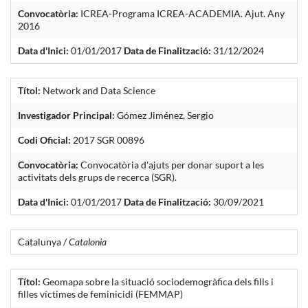
Convocatòria:
ICREA-Programa ICREA-ACADEMIA. Ajut. Any
2016
Data d'Inici:
01/01/2017
Data de Finalització:
31/12/2024
Títol:
Network and Data Science
Investigador Principal:
Gómez Jiménez, Sergio
Codi Oficial:
2017 SGR 00896
Convocatòria:
Convocatòria d'ajuts per donar suport a les
activitats dels grups de recerca (SGR).
Data d'Inici:
01/01/2017
Data de Finalització:
30/09/2021
Catalunya /
Catalonia
Títol:
Geomapa sobre la situació sociodemogràfica dels fills i
filles víctimes de feminicidi (FEMMAP)