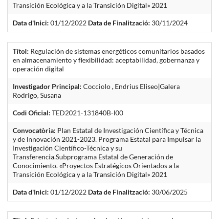
Transición Ecológica y a la Transición Digital» 2021
Data d'Inici:
01/12/2022
Data de Finalització:
30/11/2024
Títol:
Regulación de sistemas energéticos comunitarios basados
en almacenamiento y flexibilidad: aceptabilidad, gobernanza y
operación digital
Investigador Principal:
Cocciolo , Endrius Eliseo|Galera
Rodrigo, Susana
Codi Oficial:
TED2021-131840B-I00
Convocatòria:
Plan Estatal de Investigación Científica y Técnica
y de Innovación 2021-2023. Programa Estatal para Impulsar la
Investigación Científico-Técnica y su
Transferencia.Subprograma Estatal de Generación de
Conocimiento. «Proyectos Estratégicos Orientados a la
Transición Ecológica y a la Transición Digital» 2021
Data d'Inici:
01/12/2022
Data de Finalització:
30/06/2025