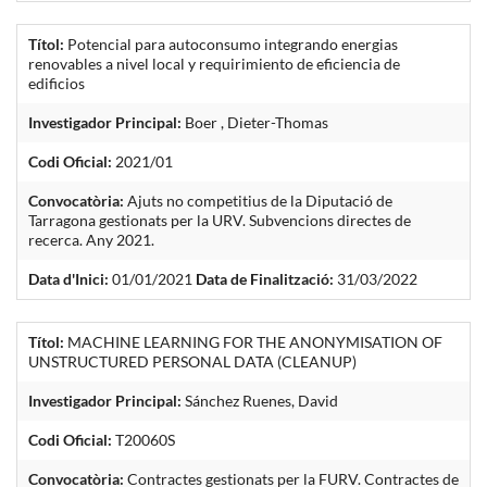
Títol:
Potencial para autoconsumo integrando energias
renovables a nivel local y requirimiento de eficiencia de
edificios
Investigador Principal:
Boer , Dieter-Thomas
Codi Oficial:
2021/01
Convocatòria:
Ajuts no competitius de la Diputació de
Tarragona gestionats per la URV. Subvencions directes de
recerca. Any 2021.
Data d'Inici:
01/01/2021
Data de Finalització:
31/03/2022
Títol:
MACHINE LEARNING FOR THE ANONYMISATION OF
UNSTRUCTURED PERSONAL DATA (CLEANUP)
Investigador Principal:
Sánchez Ruenes, David
Codi Oficial:
T20060S
Convocatòria:
Contractes gestionats per la FURV. Contractes de