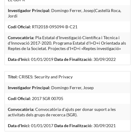
Investigador Principal:
Domingo Ferrer, Josep|Castellà Roca,
Jordi
Codi Oficial:
RTI2018-095094-B-C21
Convocatòria:
Pla Estatal d'Investigació Científica i Tècnica i
d'Innovació 2017-2020. Programa Estatal d'I+D+i Orientada als
Reptes de la Societat. Projectes d'I+D+i «Reptes investigació»
Data d'Inici:
01/01/2019
Data de Finalització:
30/09/2022
Títol:
CRISES: Security and Privacy
Investigador Principal:
Domingo Ferrer, Josep
Codi Oficial:
2017 SGR 00705
Convocatòria:
Convocatòria d'ajuts per donar suport a les
activitats dels grups de recerca (SGR).
Data d'Inici:
01/01/2017
Data de Finalització:
30/09/2021