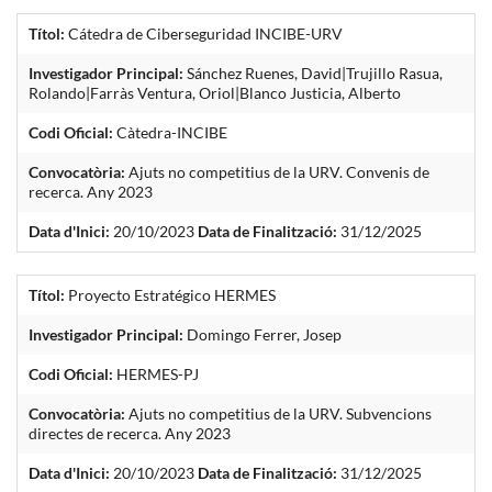
Títol:
Cátedra de Ciberseguridad INCIBE-URV
Investigador Principal:
Sánchez Ruenes, David|Trujillo Rasua,
Rolando|Farràs Ventura, Oriol|Blanco Justicia, Alberto
Codi Oficial:
Càtedra-INCIBE
Convocatòria:
Ajuts no competitius de la URV. Convenis de
recerca. Any 2023
Data d'Inici:
20/10/2023
Data de Finalització:
31/12/2025
Títol:
Proyecto Estratégico HERMES
Investigador Principal:
Domingo Ferrer, Josep
Codi Oficial:
HERMES-PJ
Convocatòria:
Ajuts no competitius de la URV. Subvencions
directes de recerca. Any 2023
Data d'Inici:
20/10/2023
Data de Finalització:
31/12/2025