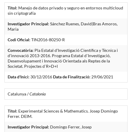
Títol:
Manejo de datos privado y seguro en entornos multicloud
sin criptografía
Investigador Principal:
Sánchez Ruenes, David|Bras Amoros,
Maria
Codi Oficial:
TIN2016-80250-R
Convocatòria:
Pla Estatal d'Investigació Científica y Tècnica i
d'innovació 2013-2016. Programa Estatal d`Investigació,
Desenvolupament i Innovació Orientada als Reptes de la
Societat. Projectes d`R+D+I
Data d'Inici:
30/12/2016
Data de Finalització:
29/06/2021
Catalunya /
Catalonia
Títol:
Experimental Sciences & Mathematics. Josep Domingo
Ferrer. DEIM.
Investigador Principal:
Domingo Ferrer, Josep