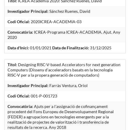
Títol:
ICREA Acadèmia 2020: Sánchez Ruenes, David
Investigador Principal:
Sánchez Ruenes, David
Codi Oficial:
2020ICREA-ACADEMIA-03
Convocatòria:
ICREA-Programa ICREA-ACADEMIA. Ajut. Any
2020
Data d'Inici:
01/01/2021
Data de Finalització:
31/12/2025
Títol:
Designing RISC-V-based Accelerators for next generation
Computers (Disseny d'acceleradors basats en la tecnologia
RISC-V per a la propera generació de computadors)
Investigador Principal:
Farràs Ventura, Oriol
Codi Oficial:
001-P-001723
Convocatòria:
Ajuts per a l'assignació de cofinançament
procedent del Fons Europeu de Desenvolupament Regional
(FEDER) a agrupacions en tecnologies emergents per a la
realització de projectes de valorització i transferència de
resultats de la recerca. Any 2018