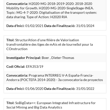
Convocatòria:
H2020-MG-2018-2019-2020: 2018-2020
Mobility for Growth. H2020-MG-2020-SingleStage-INEA.
Topic: MG-4-7-2020: Digitalisation of the transport system:
data sharing. Type of Action: H2020 RIA
Data d'Inici:
01/02/2021
Data de Finalització:
31/01/2024
Títol:
StructurAtion d'une filière de Valorisation
transfrontalière des tiges de mAïs et de tourneSol pour la
COnstruction
Investigador Principal:
Boer , Dieter-Thomas
Codi Oficial:
EFA353/19
Convocatòria:
Programa INTERREG V-A España-Francia-
Andorra (POCTEFA 2014-2020) - 3a convocatoria de proyectos
Data d'Inici:
01/06/2020
Data de Finalització:
31/05/2022
Títol:
SoBigData++: European Integrated Infrastructure for
Social Mining and Big Data Analytics