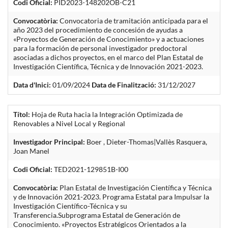
Codi Oficial:
PID2023-148202OB-C21
Convocatòria:
Convocatoria de tramitación anticipada para el
año 2023 del procedimiento de concesión de ayudas a
«Proyectos de Generación de Conocimiento» y a actuaciones
para la formación de personal investigador predoctoral
asociadas a dichos proyectos, en el marco del Plan Estatal de
Investigación Científica, Técnica y de Innovación 2021-2023.
Data d'Inici:
01/09/2024
Data de Finalització:
31/12/2027
Títol:
Hoja de Ruta hacia la Integración Optimizada de
Renovables a Nivel Local y Regional
Investigador Principal:
Boer , Dieter-Thomas|Vallès Rasquera,
Joan Manel
Codi Oficial:
TED2021-129851B-I00
Convocatòria:
Plan Estatal de Investigación Científica y Técnica
y de Innovación 2021-2023. Programa Estatal para Impulsar la
Investigación Científico-Técnica y su
Transferencia.Subprograma Estatal de Generación de
Conocimiento. «Proyectos Estratégicos Orientados a la