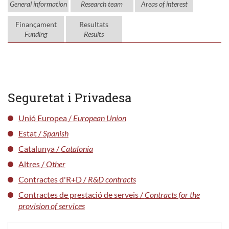
General information
Research team
Areas of interest
Finançament
Resultats
Funding
Results
Seguretat i Privadesa
Unió Europea /
European Union
Estat /
Spanish
Catalunya /
Catalonia
Altres /
Other
Contractes d'R+D /
R&D contracts
Contractes de prestació de serveis /
Contracts for the
provision of services