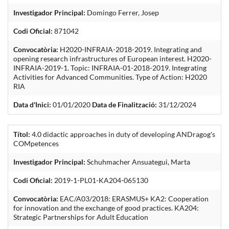
Investigador Principal:
Domingo Ferrer, Josep
Codi Oficial:
871042
Convocatòria:
H2020-INFRAIA-2018-2019. Integrating and
opening research infrastructures of European interest. H2020-
INFRAIA-2019-1. Topic: INFRAIA-01-2018-2019. Integrating
Activities for Advanced Communities. Type of Action: H2020
RIA
Data d'Inici:
01/01/2020
Data de Finalització:
31/12/2024
Títol:
4.0 didactic approaches in duty of developing ANDragog's
COMpetences
Investigador Principal:
Schuhmacher Ansuategui, Marta
Codi Oficial:
2019-1-PL01-KA204-065130
Convocatòria:
EAC/A03/2018: ERASMUS+ KA2: Cooperation
for innovation and the exchange of good practices. KA204:
Strategic Partnerships for Adult Education