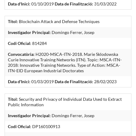
Data d'Inici:
01/10/2019
Data de Finalització:
31/03/2022
Títol:
Blockchain Attack and Defense Techniques
Investigador Principal:
Domingo Ferrer, Josep
Codi Oficial:
814284
Convocatòria:
H2020-MSCA-ITN-2018. Marie Sklodowska
Curie Innovative Training Networks (ITN). Topic: MSCA-ITN-
2018: Innovative Training Networks. Type of Action: MSCA-
ITN-EID European Industrial Doctorates
Data d'Inici:
01/03/2019
Data de Finalització:
28/02/2023
Títol:
Security and Privacy of Individual Data Used to Extract
Public Information
Investigador Principal:
Domingo Ferrer, Josep
Codi Oficial:
DP160100913