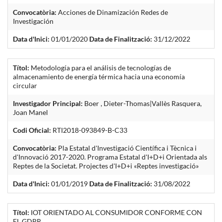
Convocatòria:
Acciones de Dinamización Redes de
Investigación
Data d'Inici:
01/01/2020
Data de Finalització:
31/12/2022
Títol:
Metodología para el análisis de tecnologías de
almacenamiento de energía térmica hacia una economía
circular
Investigador Principal:
Boer , Dieter-Thomas|Vallès Rasquera,
Joan Manel
Codi Oficial:
RTI2018-093849-B-C33
Convocatòria:
Pla Estatal d'Investigació Científica i Tècnica i
d'Innovació 2017-2020. Programa Estatal d'I+D+i Orientada als
Reptes de la Societat. Projectes d'I+D+i «Reptes investigació»
Data d'Inici:
01/01/2019
Data de Finalització:
31/08/2022
Títol:
IOT ORIENTADO AL CONSUMIDOR CONFORME CON
EL GDPR