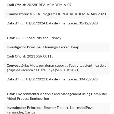
Codi Oficial:
2023ICREA-ACADEMIA-07
Convocatòria:
ICREA-Programa ICREA-ACADEMIA. Any 2023
Data d'Inici:
01/01/2024
Data de Finalització:
31/12/2028
Títol:
CRISES: Security and Privacy
Investigador Principal:
Domingo Ferrer, Josep
Codi Oficial:
2021 SGR 00115
Convocatòria:
Ajuts per donar suport a l'activitat científica dels
grups de recerca de Catalunya (SGR-Cat 2021)
Data d'Inici:
01/01/2022
Data de Finalització:
30/06/2025
Títol:
Environmental Analysis and Management using Computer
Aided Process Engineering
Investigador Principal:
Jiménez Esteller, Laureano|Pozo
Fernández, Carlos