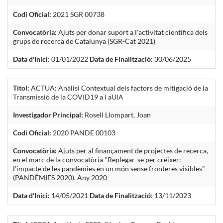
Codi Oficial:
2021 SGR 00738
Convocatòria:
Ajuts per donar suport a l'activitat científica dels
grups de recerca de Catalunya (SGR-Cat 2021)
Data d'Inici:
01/01/2022
Data de Finalització:
30/06/2025
Títol:
ACTUA: Anàlisi Contextual dels factors de mitigació de la
Transmissió de la COVID19 a l aUlA
Investigador Principal:
Rosell Llompart, Joan
Codi Oficial:
2020 PANDE 00103
Convocatòria:
Ajuts per al finançament de projectes de recerca,
en el marc de la convocatòria "Replegar-se per créixer:
l'impacte de les pandèmies en un món sense fronteres visibles"
(PANDÈMIES 2020). Any 2020
Data d'Inici:
14/05/2021
Data de Finalització:
13/11/2023