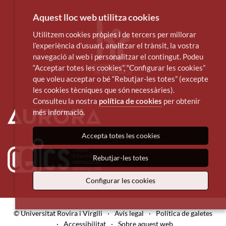
Aquest lloc web utilitza cookies
Utilitzem cookies pròpies i de tercers per millorar
l’experiència d’usuari, analitzar el trànsit, la vostra
navegació al web i personalitzar el contingut. Podeu
“Acceptar totes les cookies”, “Configurar les cookies”
que voleu acceptar o bé “Rebutjar-les totes” (excepte
les cookies tècniques que són necessàries).
Consulteu la nostra
política de cookies
per obtenir
més informació.
Accepta totes les cookies
Rebutjar-les totes
Configurar les cookies
© Universitat Rovira i Virgili
·
Avís legal
·
Política de galetes
·
Accessibilitat
·
Sobre aquest web