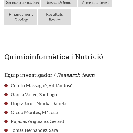
General information
Research team
Areas of interest
Finançament
Resultats
Funding
Results
Quimioinformàtica i Nutrició
Equip investigador /
Research team
Cereto Massagué, Adrián José
Garcia Vallve, Santiago
Llópiz Janer, Niurka Dariela
Ojeda Montes, Mª José
Pujadas Anguiano, Gerard
Tomas Hernández, Sara