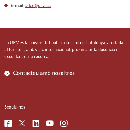
E-mail
:
sdec@urv.cat
La URV és la universitat pública del sud de Catalunya, arrelada
al territori, amb visió internacional, pròxima en la docència i
excel·lent en la recerca.
Contacteu amb nosaltres
Seguiu-nos
Facebook
Linkedin
Instagram
Twitter
Youtube