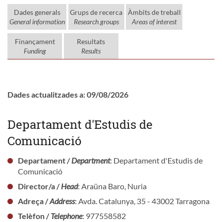
Dades generals
Grups de recerca
Àmbits de treball
General information
Research groups
Areas of interest
Finançament
Resultats
Funding
Results
Dades actualitzades a: 09/08/2026
Departament d'Estudis de
Comunicació
Departament /
Department
: Departament d'Estudis de
Comunicació
Director/a /
Head
: Araüna Baro, Nuria
Adreça /
Address
: Avda. Catalunya, 35 - 43002 Tarragona
Telèfon /
Telephone
: 977558582