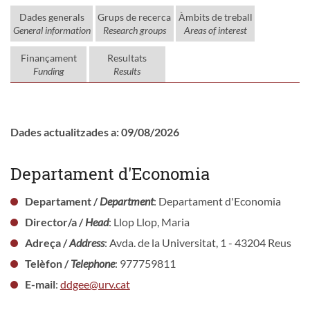
Dades generals
Grups de recerca
Àmbits de treball
General information
Research groups
Areas of interest
Finançament
Resultats
Funding
Results
Dades actualitzades a: 09/08/2026
Departament d'Economia
Departament /
Department
: Departament d'Economia
Director/a /
Head
: Llop Llop, Maria
Adreça /
Address
: Avda. de la Universitat, 1 - 43204 Reus
Telèfon /
Telephone
: 977759811
E-mail
:
ddgee@urv.cat