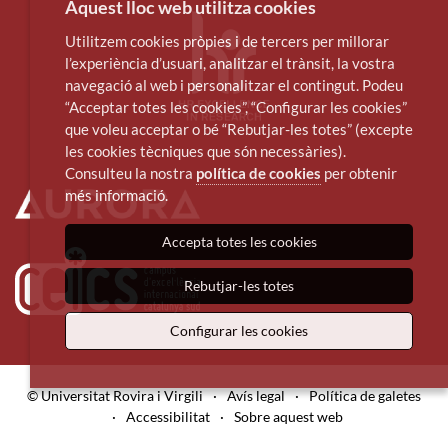
Aquest lloc web utilitza cookies
Utilitzem cookies pròpies i de tercers per millorar
l’experiència d’usuari, analitzar el trànsit, la vostra
navegació al web i personalitzar el contingut. Podeu
“Acceptar totes les cookies”, “Configurar les cookies”
que voleu acceptar o bé “Rebutjar-les totes” (excepte
les cookies tècniques que són necessàries).
Consulteu la nostra
política de cookies
per obtenir
més informació.
Accepta totes les cookies
Rebutjar-les totes
Configurar les cookies
© Universitat Rovira i Virgili
·
Avís legal
·
Política de galetes
·
Accessibilitat
·
Sobre aquest web