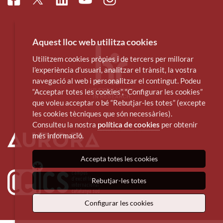
Facebook
Linkedin
Instagram
Twitter
Youtube
Aquest lloc web utilitza cookies
Utilitzem cookies pròpies i de tercers per millorar
l’experiència d’usuari, analitzar el trànsit, la vostra
navegació al web i personalitzar el contingut. Podeu
“Acceptar totes les cookies”, “Configurar les cookies”
que voleu acceptar o bé “Rebutjar-les totes” (excepte
les cookies tècniques que són necessàries).
Consulteu la nostra
política de cookies
per obtenir
més informació.
Accepta totes les cookies
Rebutjar-les totes
Configurar les cookies