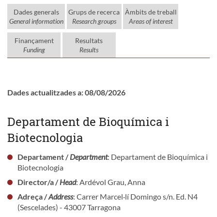
Dades generals
Grups de recerca
Àmbits de treball
General information
Research groups
Areas of interest
Finançament
Resultats
Funding
Results
Dades actualitzades a: 08/08/2026
Departament de Bioquímica i
Biotecnologia
Departament /
Department
: Departament de Bioquímica i
Biotecnologia
Director/a /
Head
: Ardévol Grau, Anna
Adreça /
Address
: Carrer Marcel·lí Domingo s/n. Ed. N4
(Sescelades) - 43007 Tarragona