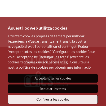
Aquest lloc web utilitza cookies
Utilitzem cookies pròpies i de tercers per millorar
l’experiència d’usuari, analitzar el trànsit, la vostra
navegació al web i personalitzar el contingut. Podeu
“Acceptar totes les cookies”, “Configurar les cookies” que
voleu acceptar o bé “Rebutjar-les totes” (excepte les
cookies tècniques que són necessàries). Consulteu la
nostra
política de cookies
per obtenir més informació.
Accepta totes les cookies
Rebutjar-les totes
Configurar les cookies