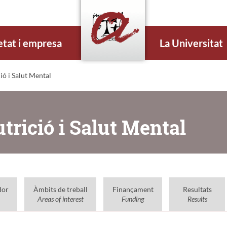
etat i empresa
La Universitat
ió i Salut Mental
utrició i Salut Mental
dor
Àmbits de treball
Finançament
Resultats
Areas of interest
Funding
Results