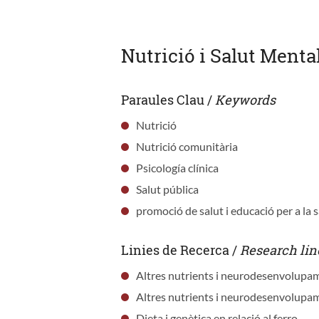
Nutrició i Salut Menta
Paraules Clau /
Keywords
Nutrició
Nutrició comunitària
Psicología clínica
Salut pública
promoció de salut i educació per a la s
Linies de Recerca /
Research lin
Altres nutrients i neurodesenvolupa
Altres nutrients i neurodesenvolupa
Dieta i genètica en relació al ferro