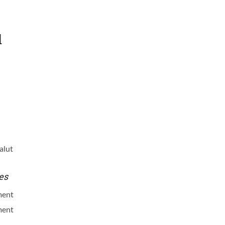
l
alut
es
ment
ment