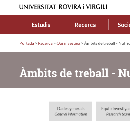
Estudis
Recerca
Soci
Portada
>
Recerca
>
Qui investiga
>
Àmbits de treball - Nutric
Àmbits de treball - N
Dades generals
Equip investiga
General information
Research team