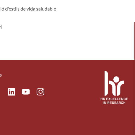
ió d'estils de vida saludable
ri
s
ok
Linkedin
Instagram
itter
Youtube