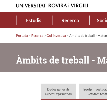
Estudis
Recerca
Soci
Portada
>
Recerca
>
Qui investiga
>
Àmbits de treball - Matem
Àmbits de treball - 
Dades generals
Equip investiga
General information
Research team