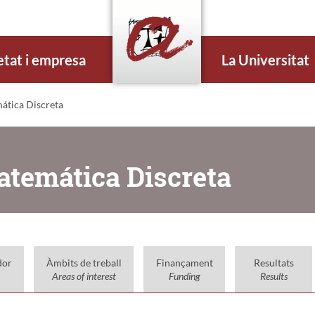
etat i empresa
La Universitat
ática Discreta
Matemática Discreta
dor
Àmbits de treball
Finançament
Resultats
Areas of interest
Funding
Results