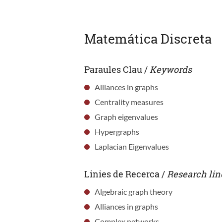
Matemática Discreta
Paraules Clau /
Keywords
Alliances in graphs
Centrality measures
Graph eigenvalues
Hypergraphs
Laplacian Eigenvalues
Linies de Recerca /
Research lin
Algebraic graph theory
Alliances in graphs
Complex networks