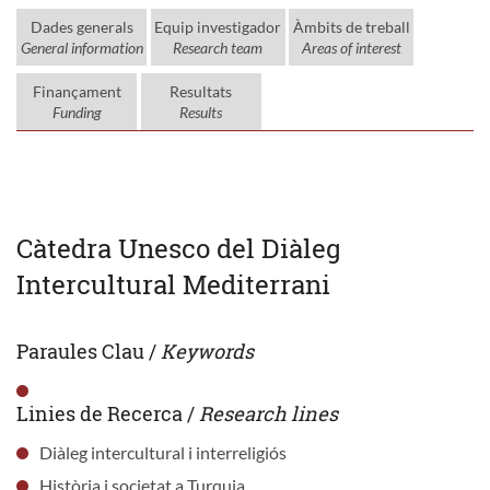
Dades generals
Equip investigador
Àmbits de treball
General information
Research team
Areas of interest
Finançament
Resultats
Funding
Results
Càtedra Unesco del Diàleg
Intercultural Mediterrani
Paraules Clau /
Keywords
Linies de Recerca /
Research lines
Diàleg intercultural i interreligiós
Història i societat a Turquia