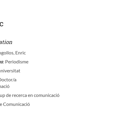
ic
ation
ogollos, Enric
ea
: Periodisme
universitat
Doctor/a
mació
rup de recerca en comunicació
 de Comunicació