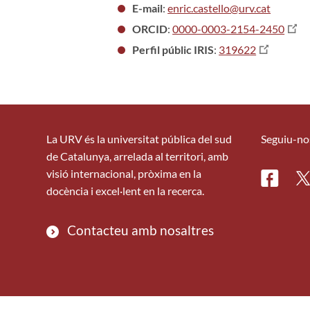
E-mail
:
enric.castello@urv.cat
ORCID
:
0000-0003-2154-2450
Perfil públic IRIS
:
319622
La URV és la universitat pública del sud
Seguiu-no
de Catalunya, arrelada al territori, amb
visió internacional, pròxima en la
Facebo
Tw
docència i excel·lent en la recerca.
Contacteu amb nosaltres