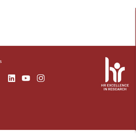
s
ok
Linkedin
Instagram
itter
Youtube