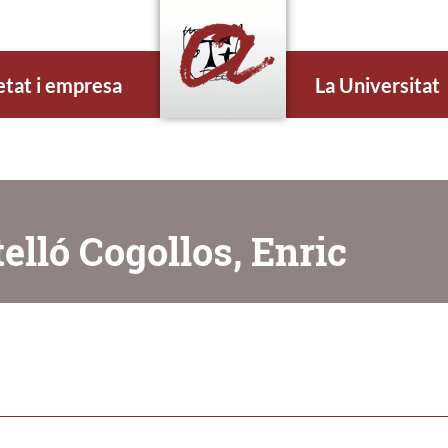
etat i empresa
La Universitat
elló Cogollos, Enric