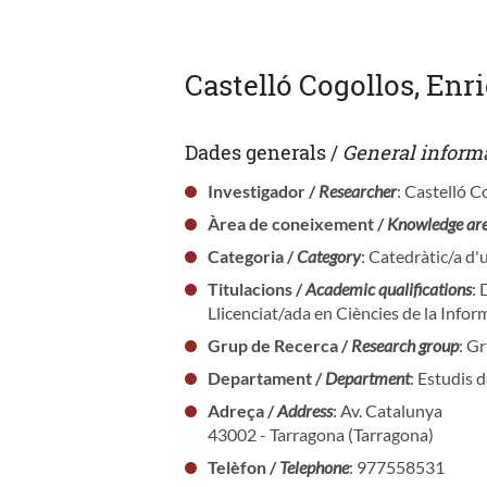
Castelló Cogollos, Enr
Dades generals /
General inform
Investigador /
Researcher
: Castelló C
Àrea de coneixement /
Knowledge ar
Categoria /
Category
: Catedràtic/a d'
Titulacions /
Academic qualifications
: 
Llicenciat/ada en Ciències de la Infor
Grup de Recerca /
Research group
: G
Departament /
Department
: Estudis
Adreça /
Address
: Av. Catalunya
43002 - Tarragona (Tarragona)
Telèfon /
Telephone
: 977558531