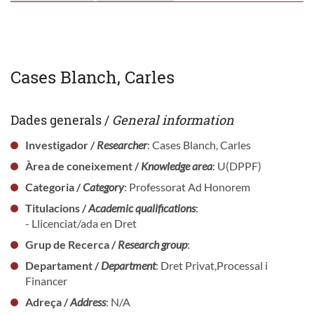
Cases Blanch, Carles
Dades generals /
General information
Investigador /
Researcher
: Cases Blanch, Carles
Àrea de coneixement /
Knowledge area
: U(DPPF)
Categoria /
Category
: Professorat Ad Honorem
Titulacions /
Academic qualifications
:
- Llicenciat/ada en Dret
Grup de Recerca /
Research group
:
Departament /
Department
: Dret Privat,Processal i
Financer
Adreça /
Address
: N/A