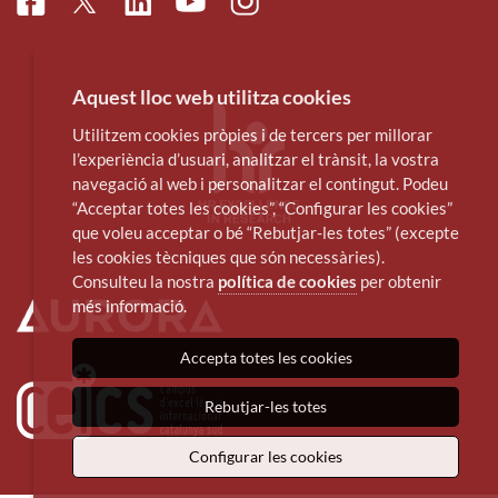
Facebook
Linkedin
Instagram
Twitter
Youtube
Aquest lloc web utilitza cookies
Utilitzem cookies pròpies i de tercers per millorar
l’experiència d’usuari, analitzar el trànsit, la vostra
navegació al web i personalitzar el contingut. Podeu
“Acceptar totes les cookies”, “Configurar les cookies”
que voleu acceptar o bé “Rebutjar-les totes” (excepte
les cookies tècniques que són necessàries).
Consulteu la nostra
política de cookies
per obtenir
més informació.
Accepta totes les cookies
Rebutjar-les totes
Configurar les cookies