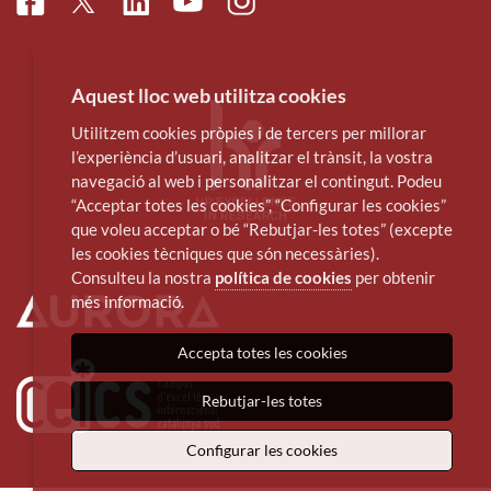
Facebook
Linkedin
Instagram
Twitter
Youtube
Aquest lloc web utilitza cookies
Utilitzem cookies pròpies i de tercers per millorar
l’experiència d’usuari, analitzar el trànsit, la vostra
navegació al web i personalitzar el contingut. Podeu
“Acceptar totes les cookies”, “Configurar les cookies”
que voleu acceptar o bé “Rebutjar-les totes” (excepte
les cookies tècniques que són necessàries).
Consulteu la nostra
política de cookies
per obtenir
més informació.
Accepta totes les cookies
Rebutjar-les totes
Configurar les cookies