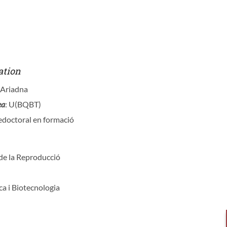
ation
, Ariadna
ea
: U(BQBT)
redoctoral en formació
 de la Reproducció
ca i Biotecnologia