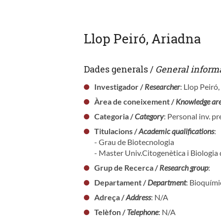
Llop Peiró, Ariadna
Dades generals /
General inform
Investigador /
Researcher
: Llop Peiró
Àrea de coneixement /
Knowledge ar
Categoria /
Category
: Personal inv. p
Titulacions /
Academic qualifications
:
- Grau de Biotecnologia
- Master Univ.Citogenètica i Biologia
Grup de Recerca /
Research group
:
Departament /
Department
: Bioquími
Adreça /
Address
: N/A
Telèfon /
Telephone
: N/A