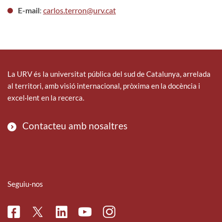
E-mail
:
carlos.terron@urv.cat
La URV és la universitat pública del sud de Catalunya, arrelada
al territori, amb visió internacional, pròxima en la docència i
excel·lent en la recerca.
Contacteu amb nosaltres
Seguiu-nos
Facebook
Linkedin
Instagram
Twitter
Youtube