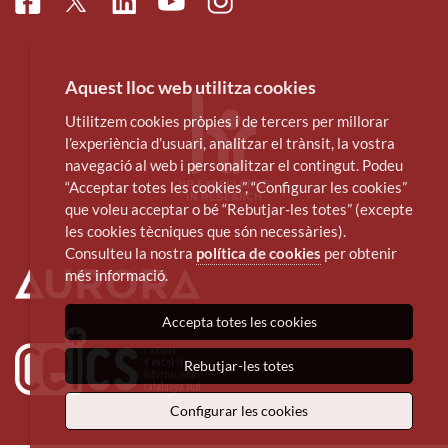
Facebook
Linkedin
Instagram
Twitter
Youtube
Aquest lloc web utilitza cookies
Utilitzem cookies pròpies i de tercers per millorar
l’experiència d’usuari, analitzar el trànsit, la vostra
navegació al web i personalitzar el contingut. Podeu
“Acceptar totes les cookies”, “Configurar les cookies”
que voleu acceptar o bé “Rebutjar-les totes” (excepte
les cookies tècniques que són necessàries).
Consulteu la nostra
política de cookies
per obtenir
més informació.
Accepta totes les cookies
Rebutjar-les totes
Configurar les cookies