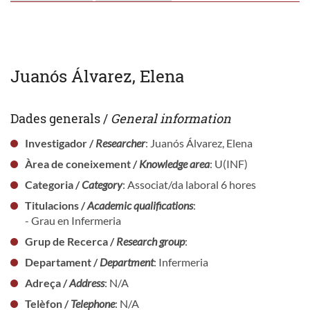
Juanós Álvarez, Elena
Dades generals /
General information
Investigador /
Researcher
: Juanós Álvarez, Elena
Àrea de coneixement /
Knowledge area
: U(INF)
Categoria /
Category
: Associat/da laboral 6 hores
Titulacions /
Academic qualifications
:
- Grau en Infermeria
Grup de Recerca /
Research group
:
Departament /
Department
: Infermeria
Adreça /
Address
: N/A
Telèfon /
Telephone
: N/A