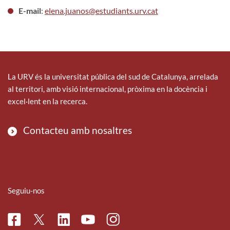
E-mail
:
elena.juanos@estudiants.urv.cat
La URV és la universitat pública del sud de Catalunya, arrelada
al territori, amb visió internacional, pròxima en la docència i
excel·lent en la recerca.
Contacteu amb nosaltres
Seguiu-nos
Facebook
Linkedin
Instagram
Twitter
Youtube