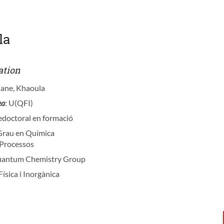
la
ation
lane, Khaoula
ea
: U(QFI)
redoctoral en formació
 Grau en Química
 Processos
uantum Chemistry Group
Física i Inorgànica