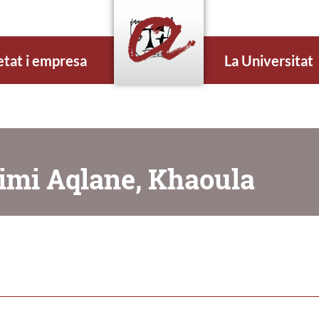
etat i empresa
La Universitat
imi Aqlane, Khaoula