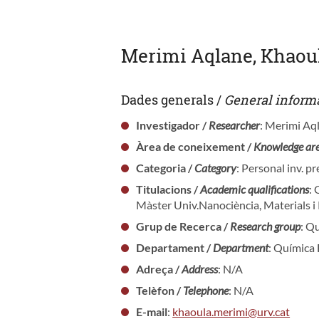
Merimi Aqlane, Khaou
Dades generals /
General inform
Investigador /
Researcher
: Merimi Aq
Àrea de coneixement /
Knowledge ar
Categoria /
Category
: Personal inv. p
Titulacions /
Academic qualifications
:
Màster Univ.Nanociència, Materials i
Grup de Recerca /
Research group
: Q
Departament /
Department
: Química 
Adreça /
Address
: N/A
Telèfon /
Telephone
: N/A
E-mail
:
khaoula.merimi@urv.cat