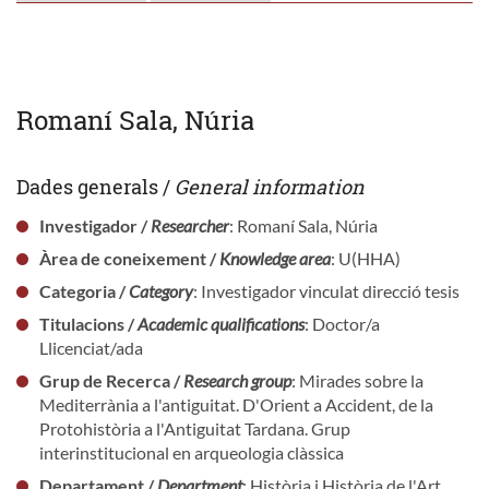
Romaní Sala, Núria
Dades generals /
General information
Investigador /
Researcher
: Romaní Sala, Núria
Àrea de coneixement /
Knowledge area
: U(HHA)
Categoria /
Category
: Investigador vinculat direcció tesis
Titulacions /
Academic qualifications
: Doctor/a
Llicenciat/ada
Grup de Recerca /
Research group
: Mirades sobre la
Mediterrània a l'antiguitat. D'Orient a Accident, de la
Protohistòria a l'Antiguitat Tardana. Grup
interinstitucional en arqueologia clàssica
Departament /
Department
: Història i Història de l'Art