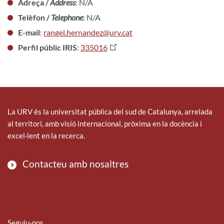
Adreça /
Address
: N/A
Telèfon /
Telephone
: N/A
E-mail
:
rangel.hernandez@urv.cat
Perfil públic IRIS
:
335016
La URV és la universitat pública del sud de Catalunya, arrelada
al territori, amb visió internacional, pròxima en la docència i
excel·lent en la recerca.
Contacteu amb nosaltres
Seguiu-nos