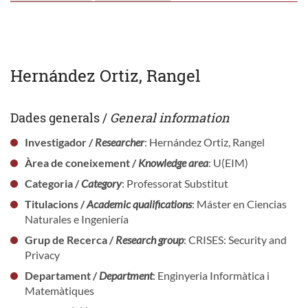
Hernández Ortiz, Rangel
Dades generals /
General information
Investigador /
Researcher
: Hernández Ortiz, Rangel
Àrea de coneixement /
Knowledge area
: U(EIM)
Categoria /
Category
: Professorat Substitut
Titulacions /
Academic qualifications
: Máster en Ciencias
Naturales e Ingeniería
Grup de Recerca /
Research group
: CRISES: Security and
Privacy
Departament /
Department
: Enginyeria Informàtica i
Matemàtiques