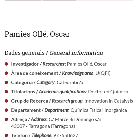
Pamies Ollé, Oscar
Dades generals /
General information
Investigador /
Researcher
: Pamies Ollé, Oscar
Àrea de coneixement /
Knowledge area
: U(QFI)
Categoria /
Category
: Catedràtic/a
Titulacions /
Academic qualifications
: Doctor en Química
Grup de Recerca /
Research group
: Innovation in Catalysis
Departament /
Department
: Química Física i Inorgànica
Adreça /
Address
: C/ Marcel·li Domingo s/n
43007 - Tarragona (Tarragona)
Telèfon /
Telephone
: 977558627