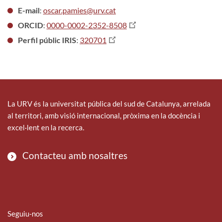
E-mail
:
oscar.pamies@urv.cat
ORCID
:
0000-0002-2352-8508
Perfil públic IRIS
:
320701
La URV és la universitat pública del sud de Catalunya, arrelada
al territori, amb visió internacional, pròxima en la docència i
excel·lent en la recerca.
Contacteu amb nosaltres
Seguiu-nos