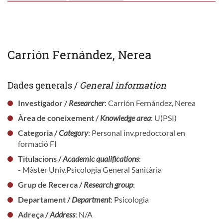
Carrión Fernández, Nerea
Dades generals /
General information
Investigador /
Researcher
: Carrión Fernández, Nerea
Àrea de coneixement /
Knowledge area
: U(PSI)
Categoria /
Category
: Personal inv.predoctoral en
formació FI
Titulacions /
Academic qualifications
:
- Màster Univ.Psicologia General Sanitària
Grup de Recerca /
Research group
:
Departament /
Department
: Psicologia
Adreça /
Address
: N/A