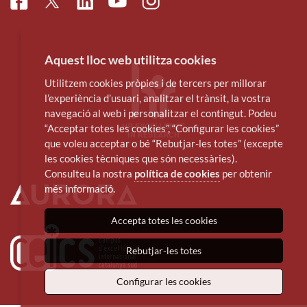
Facebook
Linkedin
Instagram
Twitter
Youtube
Aquest lloc web utilitza cookies
Utilitzem cookies pròpies i de tercers per millorar
l’experiència d’usuari, analitzar el trànsit, la vostra
navegació al web i personalitzar el contingut. Podeu
“Acceptar totes les cookies”, “Configurar les cookies”
que voleu acceptar o bé “Rebutjar-les totes” (excepte
les cookies tècniques que són necessàries).
Consulteu la nostra
política de cookies
per obtenir
més informació.
Accepta totes les cookies
Rebutjar-les totes
Configurar les cookies