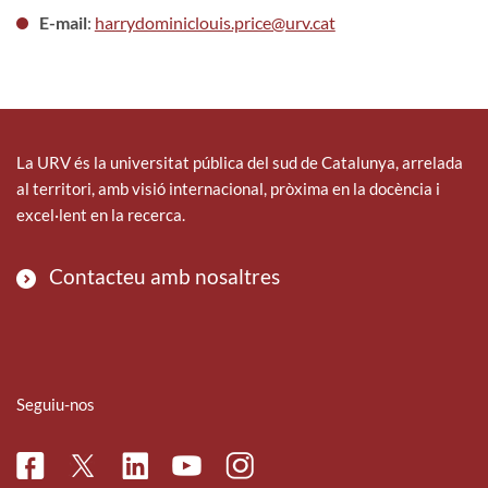
E-mail
:
harrydominiclouis.price@urv.cat
La URV és la universitat pública del sud de Catalunya, arrelada
al territori, amb visió internacional, pròxima en la docència i
excel·lent en la recerca.
Contacteu amb nosaltres
Seguiu-nos
Facebook
Linkedin
Instagram
Twitter
Youtube