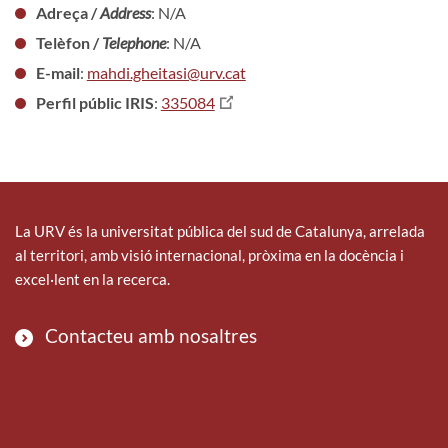
Adreça /
Address
: N/A
Telèfon /
Telephone
: N/A
E-mail
:
mahdi.gheitasi@urv.cat
Perfil públic IRIS
:
335084
La URV és la universitat pública del sud de Catalunya, arrelada
al territori, amb visió internacional, pròxima en la docència i
excel·lent en la recerca.
Contacteu amb nosaltres