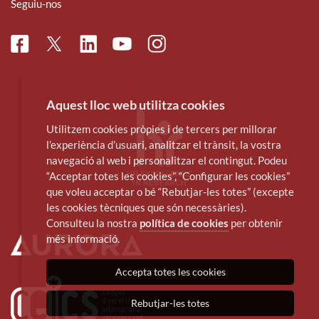
Seguiu-nos
Facebook
Linkedin
Instagram
Twitter
Youtube
Aquest lloc web utilitza cookies
Utilitzem cookies pròpies i de tercers per millorar
l’experiència d’usuari, analitzar el trànsit, la vostra
navegació al web i personalitzar el contingut. Podeu
“Acceptar totes les cookies”, “Configurar les cookies”
que voleu acceptar o bé “Rebutjar-les totes” (excepte
les cookies tècniques que són necessàries).
Consulteu la nostra
política de cookies
per obtenir
més informació.
Accepta totes les cookies
Rebutjar-les totes