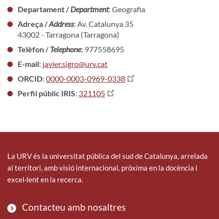
Departament /
Department
: Geografia
Adreça /
Address
: Av. Catalunya 35
43002 - Tarragona (Tarragona)
Telèfon /
Telephone
: 977558695
E-mail
:
javier.sigro@urv.cat
ORCID
:
0000-0003-0969-0338
Perfil públic IRIS
:
321105
La URV és la universitat pública del sud de Catalunya, arrelada
al territori, amb visió internacional, pròxima en la docència i
excel·lent en la recerca.
Contacteu amb nosaltres