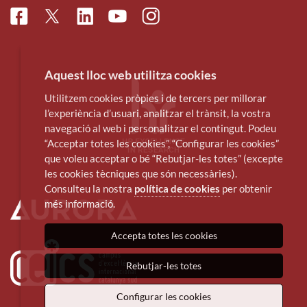
Facebook
Linkedin
Instagram
Twitter
Youtube
Aquest lloc web utilitza cookies
Utilitzem cookies pròpies i de tercers per millorar
l’experiència d’usuari, analitzar el trànsit, la vostra
navegació al web i personalitzar el contingut. Podeu
“Acceptar totes les cookies”, “Configurar les cookies”
que voleu acceptar o bé “Rebutjar-les totes” (excepte
les cookies tècniques que són necessàries).
Consulteu la nostra
política de cookies
per obtenir
més informació.
Accepta totes les cookies
Rebutjar-les totes
Configurar les cookies