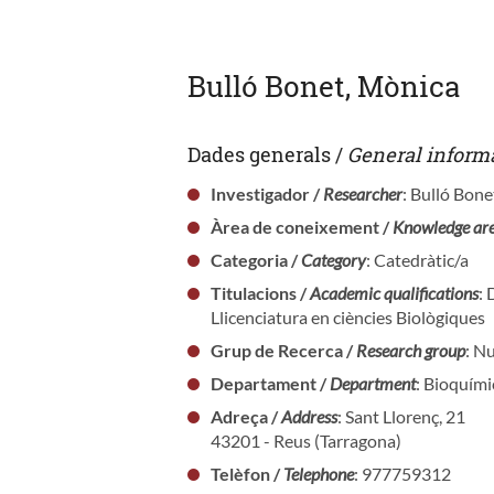
Bulló Bonet, Mònica
Dades generals /
General inform
Investigador /
Researcher
: Bulló Bon
Àrea de coneixement /
Knowledge ar
Categoria /
Category
: Catedràtic/a
Titulacions /
Academic qualifications
: 
Llicenciatura en ciències Biològiques
Grup de Recerca /
Research group
: N
Departament /
Department
: Bioquími
Adreça /
Address
: Sant Llorenç, 21
43201 - Reus (Tarragona)
Telèfon /
Telephone
: 977759312