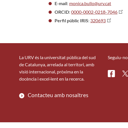
E-mail
:
monica.bullo@urv.cat
ORCID
:
0000-0002-0218-7046
Perfil públic IRIS
:
320693
La URV és la universitat pública del sud
Seguiu-no
de Catalunya, arrelada al territori, amb
visió internacional, pròxima en la
Facebo
Tw
docència i excel·lent en la recerca.
Contacteu amb nosaltres