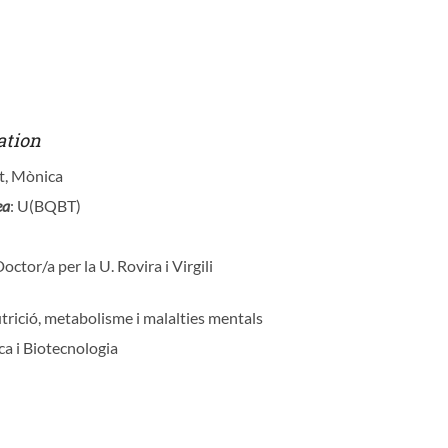
ation
et, Mònica
ea
: U(BQBT)
Doctor/a per la U. Rovira i Virgili
utrició, metabolisme i malalties mentals
ca i Biotecnologia