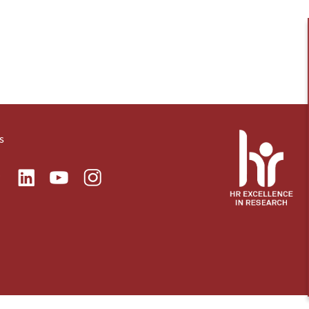
s
ok
Linkedin
Instagram
itter
Youtube