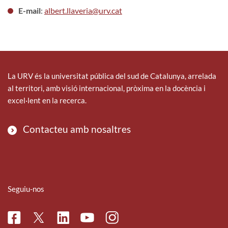
E-mail
:
albert.llaveria@urv.cat
La URV és la universitat pública del sud de Catalunya, arrelada
al territori, amb visió internacional, pròxima en la docència i
excel·lent en la recerca.
Contacteu amb nosaltres
Seguiu-nos
Facebook
Linkedin
Instagram
Twitter
Youtube