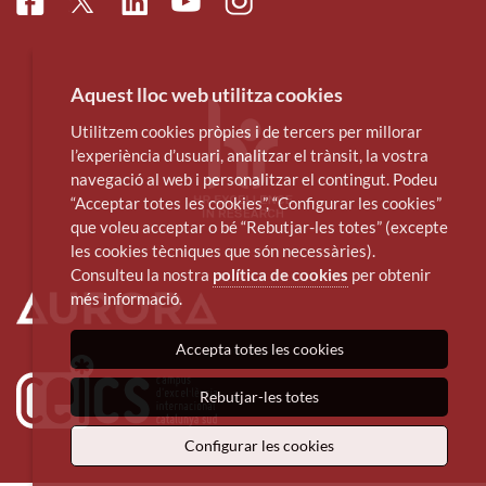
Facebook
Linkedin
Instagram
Twitter
Youtube
Aquest lloc web utilitza cookies
Utilitzem cookies pròpies i de tercers per millorar
l’experiència d’usuari, analitzar el trànsit, la vostra
navegació al web i personalitzar el contingut. Podeu
“Acceptar totes les cookies”, “Configurar les cookies”
que voleu acceptar o bé “Rebutjar-les totes” (excepte
les cookies tècniques que són necessàries).
Consulteu la nostra
política de cookies
per obtenir
més informació.
Accepta totes les cookies
Rebutjar-les totes
Configurar les cookies