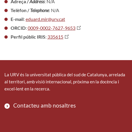
Adreça /
Address
: N/A
Telèfon /
Telephone
: N/A
E-mail
:
eduard.mir@urv.cat
ORCID
:
0009-0002-7627-9653
Perfil públic IRIS
:
335615
La URV és la universitat pública del sud de Catalunya, arrelada
al territori, amb visió internacional, pròxima en la docència i
excel·lent en la recerca.
Contacteu amb nosaltres