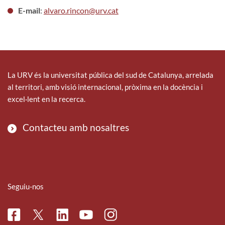
E-mail
:
alvaro.rincon@urv.cat
La URV és la universitat pública del sud de Catalunya, arrelada
al territori, amb visió internacional, pròxima en la docència i
excel·lent en la recerca.
Contacteu amb nosaltres
Seguiu-nos
Facebook
Linkedin
Instagram
Twitter
Youtube