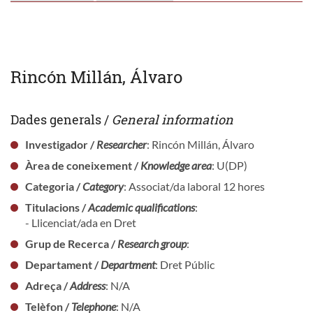
Rincón Millán, Álvaro
Dades generals /
General information
Investigador /
Researcher
: Rincón Millán, Álvaro
Àrea de coneixement /
Knowledge area
: U(DP)
Categoria /
Category
: Associat/da laboral 12 hores
Titulacions /
Academic qualifications
:
- Llicenciat/ada en Dret
Grup de Recerca /
Research group
:
Departament /
Department
: Dret Públic
Adreça /
Address
: N/A
Telèfon /
Telephone
: N/A