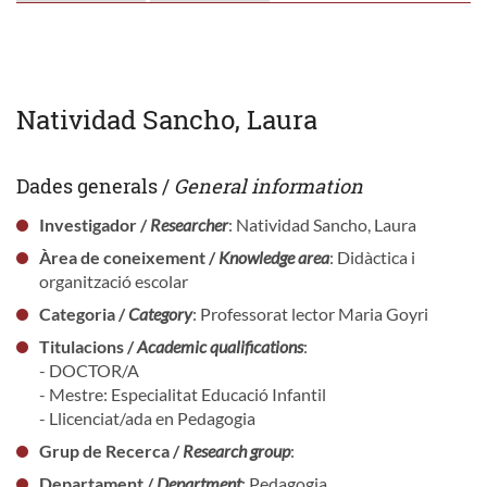
Natividad Sancho, Laura
Dades generals /
General information
Investigador /
Researcher
: Natividad Sancho, Laura
Àrea de coneixement /
Knowledge area
: Didàctica i
organització escolar
Categoria /
Category
: Professorat lector Maria Goyri
Titulacions /
Academic qualifications
:
- DOCTOR/A
- Mestre: Especialitat Educació Infantil
- Llicenciat/ada en Pedagogia
Grup de Recerca /
Research group
:
Departament /
Department
: Pedagogia