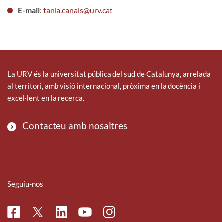
E-mail
:
tania.canals@urv.cat
La URV és la universitat pública del sud de Catalunya, arrelada
al territori, amb visió internacional, pròxima en la docència i
excel·lent en la recerca.
Contacteu amb nosaltres
Seguiu-nos
Facebook
Linkedin
Instagram
Twitter
Youtube