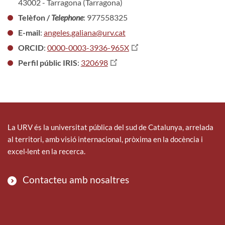
43002 - Tarragona (Tarragona)
Telèfon /
Telephone
: 977558325
E-mail
:
angeles.galiana@urv.cat
ORCID
:
0000-0003-3936-965X
Perfil públic IRIS
:
320698
La URV és la universitat pública del sud de Catalunya, arrelada
al territori, amb visió internacional, pròxima en la docència i
excel·lent en la recerca.
Contacteu amb nosaltres