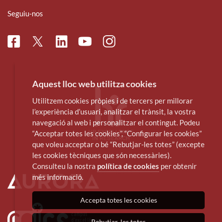
Seguiu-nos
Facebook
Linkedin
Instagram
Twitter
Youtube
Aquest lloc web utilitza cookies
Utilitzem cookies pròpies i de tercers per millorar
l’experiència d’usuari, analitzar el trànsit, la vostra
navegació al web i personalitzar el contingut. Podeu
“Acceptar totes les cookies”, “Configurar les cookies”
que voleu acceptar o bé “Rebutjar-les totes” (excepte
les cookies tècniques que són necessàries).
Consulteu la nostra
política de cookies
per obtenir
més informació.
Accepta totes les cookies
Rebutjar-les totes