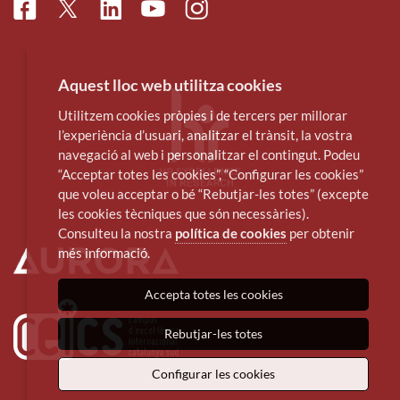
Facebook
Linkedin
Instagram
Twitter
Youtube
Aquest lloc web utilitza cookies
Utilitzem cookies pròpies i de tercers per millorar
l’experiència d’usuari, analitzar el trànsit, la vostra
navegació al web i personalitzar el contingut. Podeu
“Acceptar totes les cookies”, “Configurar les cookies”
que voleu acceptar o bé “Rebutjar-les totes” (excepte
les cookies tècniques que són necessàries).
Consulteu la nostra
política de cookies
per obtenir
més informació.
Accepta totes les cookies
Rebutjar-les totes
Configurar les cookies