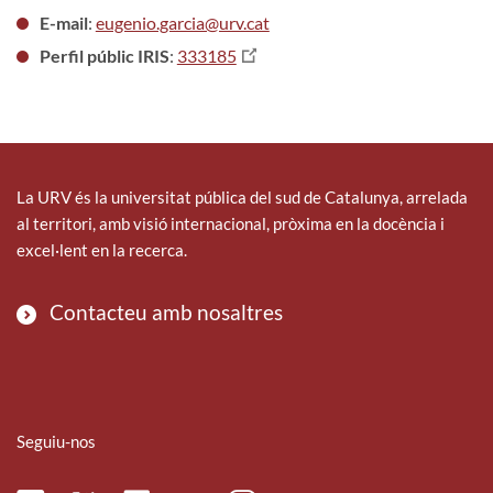
E-mail
:
eugenio.garcia@urv.cat
Perfil públic IRIS
:
333185
La URV és la universitat pública del sud de Catalunya, arrelada
al territori, amb visió internacional, pròxima en la docència i
excel·lent en la recerca.
Contacteu amb nosaltres
Seguiu-nos