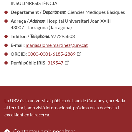
INSULINRESISTÈNCIA
Departament /
Department
: Ciències Mèdiques Bàsiques
Adreça /
Address
: Hospital Universitari Joan XXIII
43007 - Tarragona (Tarragona)
Telèfon /
Telephone
: 977295803
E-mail
:
mariasalome.martinez@urv.cat
ORCID
:
0000-0001-6185-2889
Perfil públic IRIS
:
319547
La URV és la universitat pública del sud de Catalunya, arrelada
al territori, amb visió internacional, pròxima en la docència i
excel·lent en la recerca.
Contacteu amb nosaltres