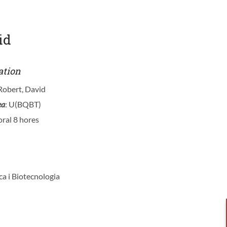
id
ation
 Robert, David
ea
: U(BQBT)
oral 8 hores
ca i Biotecnologia