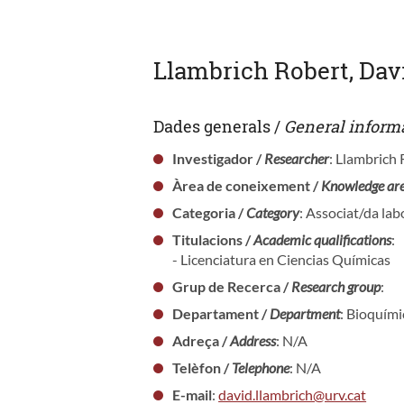
Llambrich Robert, Dav
Dades generals /
General inform
Investigador /
Researcher
: Llambrich
Àrea de coneixement /
Knowledge ar
Categoria /
Category
: Associat/da lab
Titulacions /
Academic qualifications
:
- Licenciatura en Ciencias Químicas
Grup de Recerca /
Research group
:
Departament /
Department
: Bioquími
Adreça /
Address
: N/A
Telèfon /
Telephone
: N/A
E-mail
:
david.llambrich@urv.cat