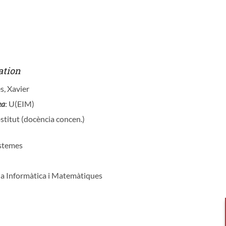
ation
s, Xavier
ea
: U(EIM)
stitut (docència concen.)
istemes
ia Informàtica i Matemàtiques