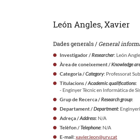
León Angles, Xavier
Dades generals /
General inform
Investigador /
Researcher
: León Angle
Àrea de coneixement /
Knowledge ar
Categoria /
Category
: Professorat Sub
Titulacions /
Academic qualifications
:
- Enginyer Tècnic en Informàtica de S
Grup de Recerca /
Research group
:
Departament /
Department
: Enginyer
Adreça /
Address
: N/A
Telèfon /
Telephone
: N/A
E-mail
:
xavier.leon@urv.cat